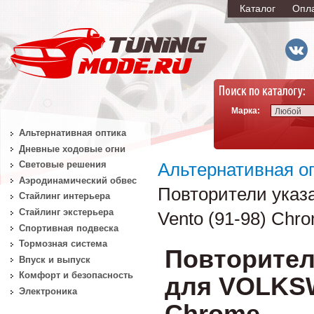
Каталог
Опл
Марка:
Любой
Альтернативная оптика
Дневные ходовые огни
Световые решения
Альтернативная о
Аэродинамический обвес
Повторители указа
Стайлинг интерьера
Стайлинг экстерьера
Vento (91-98) Chr
Спортивная подвеска
Тормозная система
Повторител
Впуск и выпуск
Комфорт и безопасность
для VOLKSWA
Электроника
Chrome