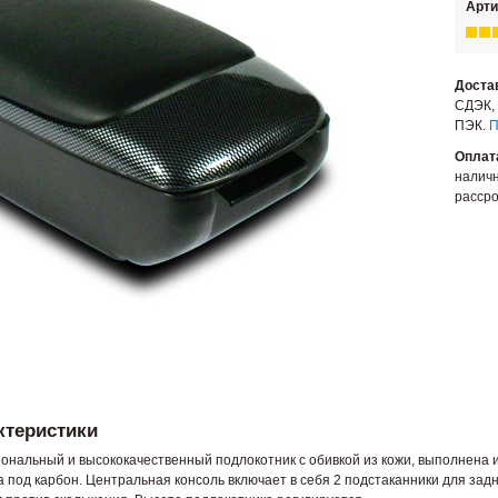
Арти
Доста
СДЭК, 
ПЭК.
П
Оплат
наличн
рассро
ктеристики
нальный и высококачественный подлокотник с обивкой из кожи, выполнена и
а под карбон. Центральная консоль включает в себя 2 подстаканники для зад