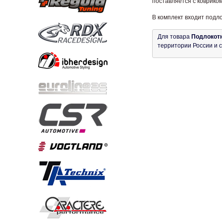
поставляется с коврико
В комплект входит подл
Для товара
Подлокотн
территории России и 