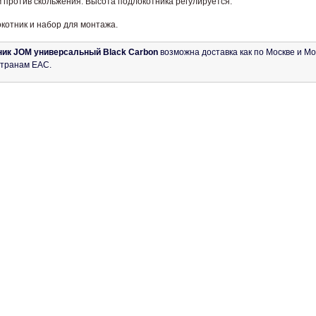
м против скольжения. Высота подлокотника регулируется.
окотник и набор для монтажа.
ик JOM универсальный Black Carbon
возможна доставка как по Москве и Мос
странам ЕАС.