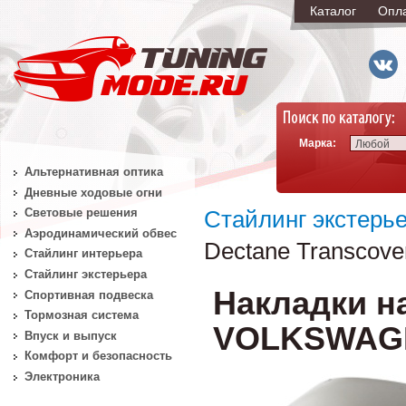
Каталог
Опл
Марка:
Любой
Альтернативная оптика
Дневные ходовые огни
Световые решения
Стайлинг экстерь
Аэродинамический обвес
Dectane Transcove
Стайлинг интерьера
Стайлинг экстерьера
Накладки на
Спортивная подвеска
Тормозная система
VOLKSWAGEN 
Впуск и выпуск
Комфорт и безопасность
Электроника