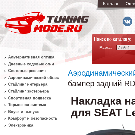
Каталог
Опл
Марка:
Любой
Альтернативная оптика
Дневные ходовые огни
Световые решения
Аэродинамически
Аэродинамический обвес
бампер задний RDX
Стайлинг интерьера
Стайлинг экстерьера
Накладка н
Спортивная подвеска
Тормозная система
для SEAT Leo
Впуск и выпуск
Комфорт и безопасность
Электроника