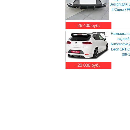
Design для 
II Cupra / F
26 400 руб.
Накладка н
задний
Automotive
Leon 1P1 C
(09-
29 000 руб.