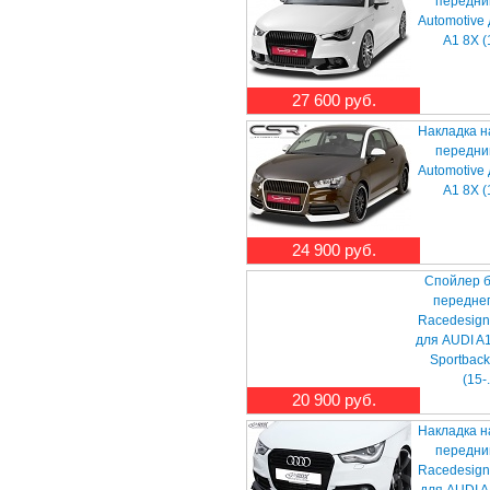
передни
Automotive
A1 8X (1
27 600 руб.
Накладка н
передни
Automotive
A1 8X (1
24 900 руб.
Спойлер 
передне
Racedesign
для AUDI A1
Sportback
(15-.
20 900 руб.
Накладка н
передни
Racedesign