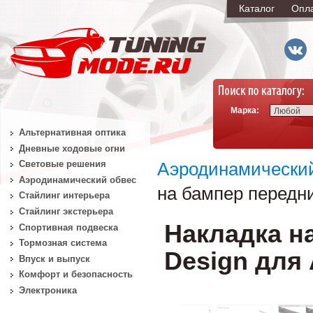
Каталог
Опл
Марка:
Любой
Альтернативная оптика
Дневные ходовые огни
Световые решения
Аэродинамически
Аэродинамический обвес
на бампер передн
Стайлинг интерьера
Стайлинг экстерьера
Накладка н
Спортивная подвеска
Тормозная система
Design для 
Впуск и выпуск
Комфорт и безопасность
Электроника