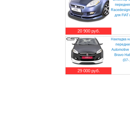
передне
Racedesign
для FIAT 
20 900 руб.
Накладка н
передни
Automotive
Bravo Ha
(07-.
29 000 руб.