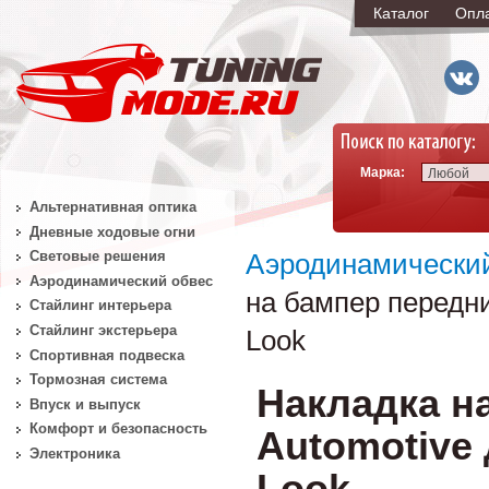
Каталог
Опл
Марка:
Любой
Альтернативная оптика
Дневные ходовые огни
Световые решения
Аэродинамически
Аэродинамический обвес
на бампер передни
Стайлинг интерьера
Стайлинг экстерьера
Look
Спортивная подвеска
Тормозная система
Накладка н
Впуск и выпуск
Комфорт и безопасность
Automotive 
Электроника
Look