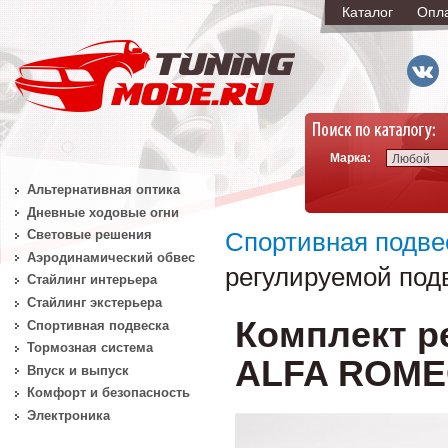
Каталог
Опл
Марка:
Любой
Альтернативная оптика
Дневные ходовые огни
Световые решения
Спортивная подве
Аэродинамический обвес
регулируемой под
Стайлинг интерьера
Стайлинг экстерьера
Комплект р
Спортивная подвеска
Тормозная система
ALFA ROMEO
Впуск и выпуск
Комфорт и безопасность
Электроника