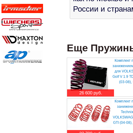
России и страна
Еще Пружины 
Комплект 
занижением
для VOLK
Golf V 1.9 TD
(03-08),
26 600 руб.
Комплект 
занижени
Techni
VOLKSWAGE
GTI (04-08)