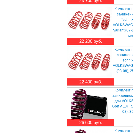
23 700 руб.
Комплект 
занижени
Techni
VOLKSWAGE
Variant (07-
мм
22 200 руб.
Комплект 
занижени
Techni
VOLKSWAGE
(03-08), 
22 400 руб.
Комплект 
занижением
для VOLK
Golf V 1.4 TSI
08), 3
26 600 руб.
Комплект 