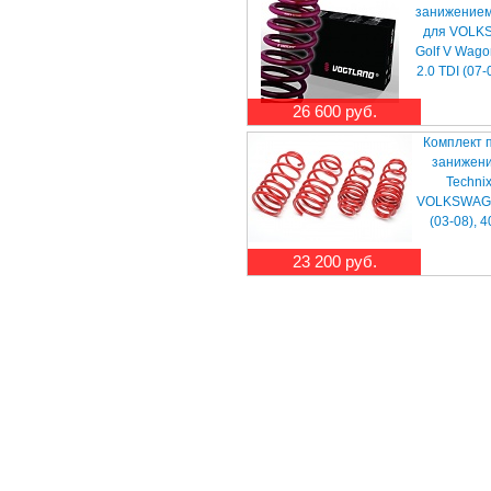
занижением
для VOLK
Golf V Wagon
2.0 TDI (07-
26 600 руб.
Комплект 
занижени
Techni
VOLKSWAGE
(03-08), 
23 200 руб.