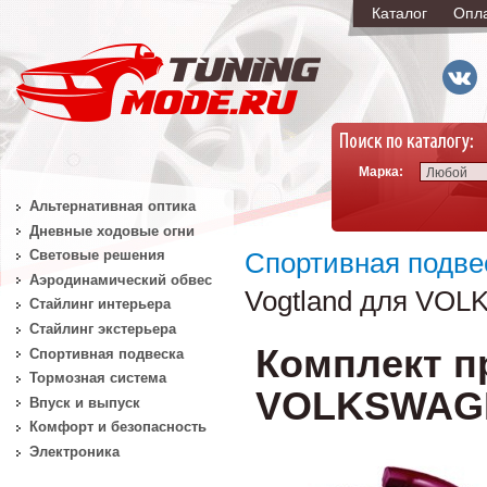
Каталог
Опл
Марка:
Любой
Альтернативная оптика
Дневные ходовые огни
Световые решения
Спортивная подве
Аэродинамический обвес
Vogtland для VOLK
Стайлинг интерьера
Стайлинг экстерьера
Комплект п
Спортивная подвеска
Тормозная система
VOLKSWAGEN 
Впуск и выпуск
Комфорт и безопасность
Электроника