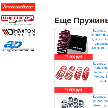
Еще Пружины 
Комплект 
занижением
для FORD M
Limousine 
Diesel (00-
27 300 руб.
Комплект 
занижени
Technix д
Mondeo III
30/30
24 800 руб.
Комплект 
занижение
Pro-Kit д