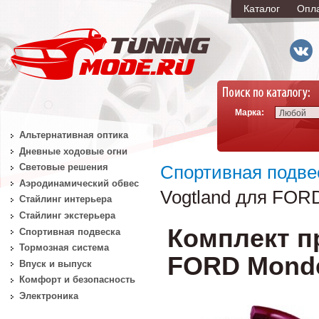
Каталог
Опл
Марка:
Любой
Альтернативная оптика
Дневные ходовые огни
Световые решения
Спортивная подве
Аэродинамический обвес
Vogtland для FORD 
Стайлинг интерьера
Стайлинг экстерьера
Комплект п
Спортивная подвеска
Тормозная система
FORD Mondeo 
Впуск и выпуск
Комфорт и безопасность
Электроника