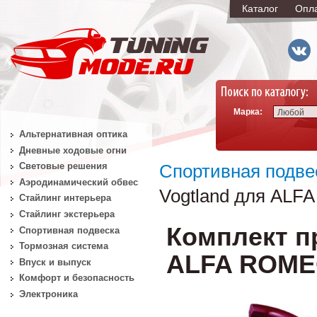
Каталог
Опл
Марка:
Любой
Альтернативная оптика
Дневные ходовые огни
Световые решения
Спортивная подве
Аэродинамический обвес
Vogtland для ALFA 
Стайлинг интерьера
Стайлинг экстерьера
Комплект п
Спортивная подвеска
Тормозная система
ALFA ROMEO M
Впуск и выпуск
Комфорт и безопасность
Электроника