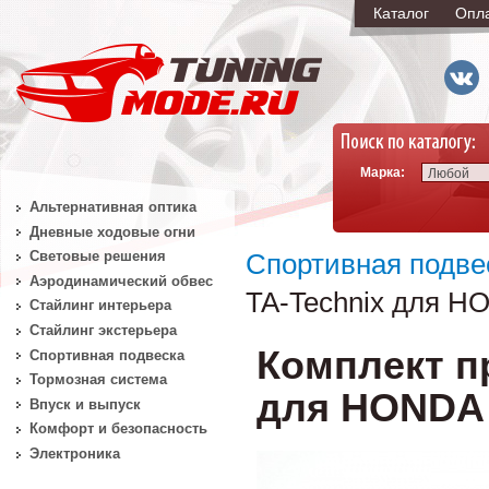
Каталог
Опл
Марка:
Любой
Альтернативная оптика
Дневные ходовые огни
Световые решения
Спортивная подве
Аэродинамический обвес
TA-Technix для HO
Стайлинг интерьера
Стайлинг экстерьера
Комплект п
Спортивная подвеска
Тормозная система
для HONDA L
Впуск и выпуск
Комфорт и безопасность
Электроника