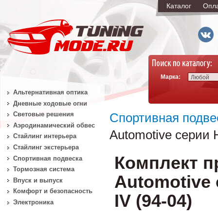
Каталог
Опл
Марка:
Любой
Альтернативная оптика
Дневные ходовые огни
Световые решения
Спортивная подве
Аэродинамический обвес
Automotive серии 
Стайлинг интерьера
Стайлинг экстерьера
Комплект п
Спортивная подвеска
Тормозная система
Automotive
Впуск и выпуск
Комфорт и безопасность
IV (94-04)
Электроника