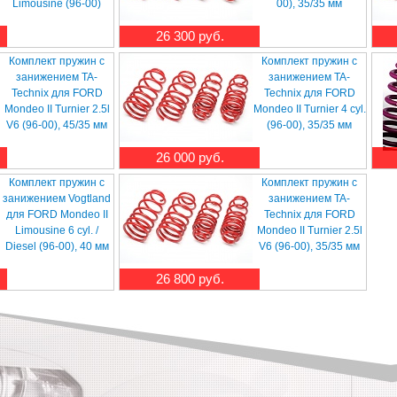
Limousine (96-00)
00), 35/35 мм
26 300 руб.
Комплект пружин с
Комплект пружин с
занижением TA-
занижением TA-
Technix для FORD
Technix для FORD
Mondeo II Turnier 2.5l
Mondeo II Turnier 4 cyl.
V6 (96-00), 45/35 мм
(96-00), 35/35 мм
26 000 руб.
Комплект пружин с
Комплект пружин с
занижением Vogtland
занижением TA-
для FORD Mondeo II
Technix для FORD
Limousine 6 cyl. /
Mondeo II Turnier 2.5l
Diesel (96-00), 40 мм
V6 (96-00), 35/35 мм
26 800 руб.