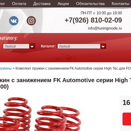
лог
Оплата
Доставка
Акции
Обязательства
Контакты
ПН-ПТ с 10:00 до 19:00
+7(926) 810-02-09
info@tuningmode.ru
Каталог:
Любой
Любой
ружины
> Комплект пружин с занижением FK Automotive серии High Tec для FO
ин с занижением FK Automotive серии High 
00)
16