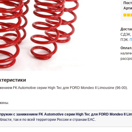
Пос
Арти
Доста
СДЭК, 
ПЭК.
П
Оплат
наличн
рассро
ктеристики
ением FK Automotive серии High Tec для FORD Mondeo II Limousine (96-00).
ужины.
пружин с занижением FK Automotive серии High Tec для FORD Mondeo II Lim
бласти, так и по всей территории России и странам ЕАС.