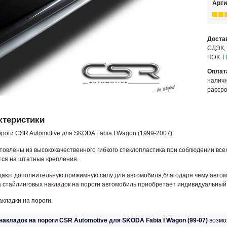
Арти
Доста
СДЭК, 
ПЭК.
П
Оплат
наличн
рассро
ктеристики
ороги CSR Automotive для SKODA Fabia I Wagon (1999-2007)
отовлены из высококачественного гибкого стеклопластика при соблюдении вс
тся на штатные крепления.
дают дополнительную прижимную силу для автомобиля,благодаря чему автомо
а стайлинговых накладок на пороги автомобиль приобретает индивидуальный 
акладки на пороги.
накладок на пороги CSR Automotive для SKODA Fabia I Wagon (99-07)
возмож