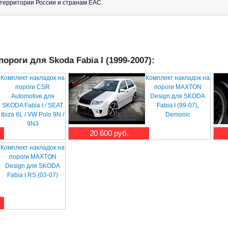
й территории России и странам ЕАС.
ороги для Skoda Fabia I (1999-2007):
Комплект накладок на
Комплект накладок на
пороги CSR
пороги MAXTON
Automotive для
Design для SKODA
SKODA Fabia I / SEAT
Fabia I (99-07),
Ibiza 6L / VW Polo 9N /
Demonic
9N3
20 600 руб.
Комплект накладок на
пороги MAXTON
Design для SKODA
Fabia I RS (03-07)