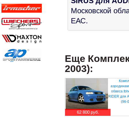
SIRUS для AUDI 
Московской обла
ЕАС.
Еще Комплект
2003):
Компл
аэродинам
обвеса Ibh
RIDER для A
(96-
62 800 руб.