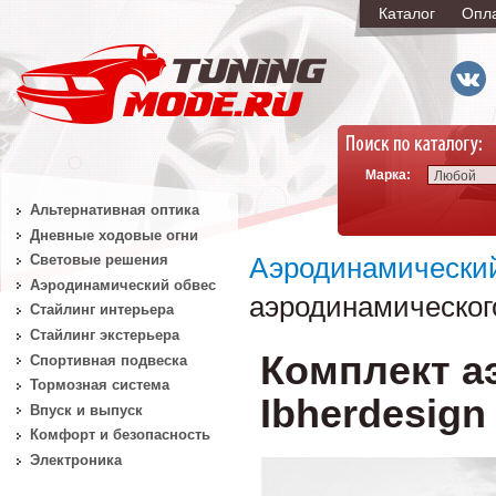
Каталог
Опл
Марка:
Любой
Альтернативная оптика
Дневные ходовые огни
Световые решения
Аэродинамически
Аэродинамический обвес
аэродинамического
Стайлинг интерьера
Стайлинг экстерьера
Комплект а
Спортивная подвеска
Тормозная система
Ibherdesign
Впуск и выпуск
Комфорт и безопасность
Электроника