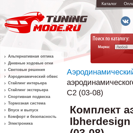
Каталог
Опл
Марка:
Любой
Альтернативная оптика
Дневные ходовые огни
Световые решения
Аэродинамически
Аэродинамический обвес
аэродинамическог
Стайлинг интерьера
Стайлинг экстерьера
C2 (03-08)
Спортивная подвеска
Тормозная система
Комплект а
Впуск и выпуск
Комфорт и безопасность
Ibherdesig
Электроника
(03-08)