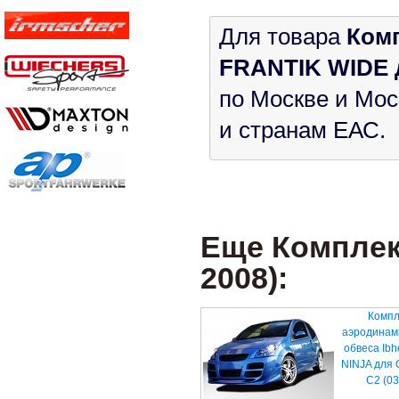
Для товара
Комп
FRANTIK WIDE д
по Москве и Мос
и странам ЕАС.
Еще Комплект
2008):
Компл
аэродинам
обвеса Ibh
NINJA для
C2 (03