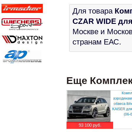
Для товара
Комп
CZAR WIDE для 
Москве и Москов
странам ЕАС.
Еще Комплект
Компл
аэродинам
обвеса Ibh
KAISER для
(06-
93 100 руб.