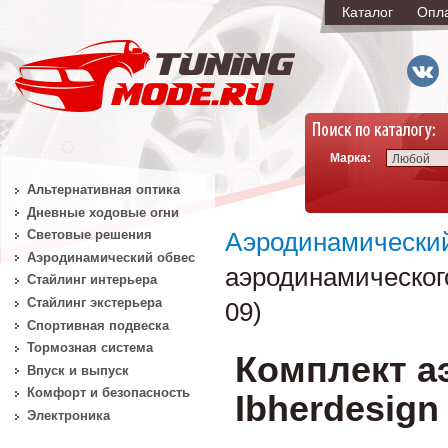
Каталог
Опл
Марка:
Любой
Альтернативная оптика
Дневные ходовые огни
Световые решения
Аэродинамически
Аэродинамический обвес
аэродинамическог
Стайлинг интерьера
Стайлинг экстерьера
09)
Спортивная подвеска
Тормозная система
Комплект а
Впуск и выпуск
Комфорт и безопасность
Ibherdesign
Электроника