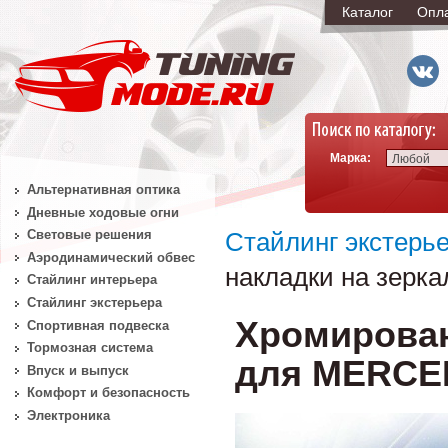
Каталог
Опл
Марка:
Любой
Альтернативная оптика
Дневные ходовые огни
Световые решения
Стайлинг экстерь
Аэродинамический обвес
накладки на зер
Стайлинг интерьера
Стайлинг экстерьера
Хромирован
Спортивная подвеска
Тормозная система
для MERCE
Впуск и выпуск
Комфорт и безопасность
Электроника