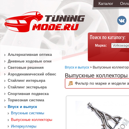
Каталог
Опл
Марка:
Альтернативная оптика
Дневные ходовые огни
Впуск и выпуск
> Выпускные коллекто
Световые решения
Аэродинамический обвес
Выпускные коллекторы
Стайлинг интерьера
Фильтр по марке и модели а
Стайлинг экстерьера
Спортивная подвеска
Тормозная система
Впуск и выпуск
Впускные системы
Выпускные коллекторы
Интеркуллеры