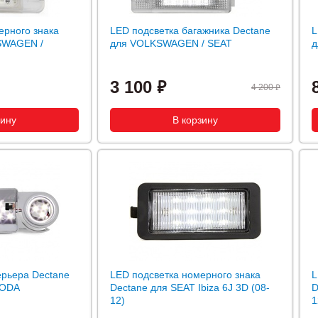
ерного знака
LED подсветка багажника Dectane
L
SWAGEN /
для VOLKSWAGEN / SEAT
д
3 100
4 200
ерьера Dectane
LED подсветка номерного знака
L
KODA
Dectane для SEAT Ibiza 6J 3D (08-
D
12)
1