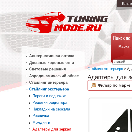
Ката
Марка:
Альтернативная оптика
Дневные ходовые огни
Стайлинг экстерьера
> Ад
Световые решения
Аэродинамический обвес
Адаптеры для з
Стайлинг интерьера
Фильтр по марке 
Стайлинг экстерьера
Пороги и подножки
Решётки радиатора
Накладки на зеркала
Реснички
Молдинги
Адаптеры для зеркал