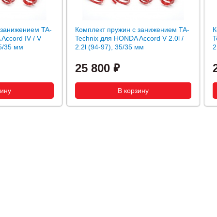
 занижением TA-
Комплект пружин с занижением TA-
К
Accord IV / V
Technix для HONDA Accord V 2.0l /
T
35/35 мм
2.2l (94-97), 35/35 мм
2
25 800