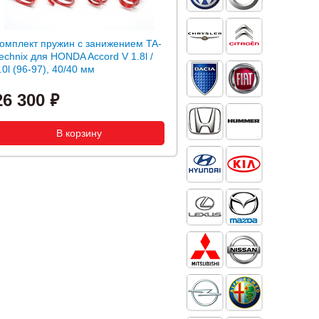
омплект пружин с занижением TA-
echnix для HONDA Accord V 1.8l /
.0l (96-97), 40/40 мм
26 300