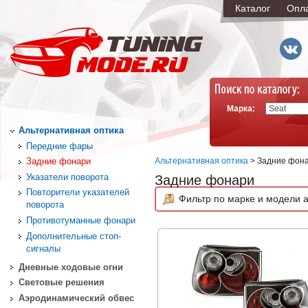
Каталог
Опл
Марка:
Альтернативная оптика
Передние фары
Альтернативная оптика
> Задние фон
Задние фонари
Указатели поворота
Задние фонари
Повторители указателей
Фильтр по марке и модели а
поворота
Противотуманные фонари
Дополнительные стоп-
сигналы
Дневные ходовые огни
Световые решения
Аэродинамический обвес