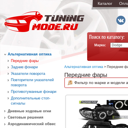
Каталог
Опл
Марка:
Альтернативная оптика
Передние фары
Альтернативная оптика
> Передние ф
Задние фонари
Указатели поворота
Передние фары
Повторители указателей
Фильтр по марке и модели а
поворота
Противотуманные фонари
Дополнительные стоп-
сигналы
Дневные ходовые огни
Световые решения
Аэродинамический обвес