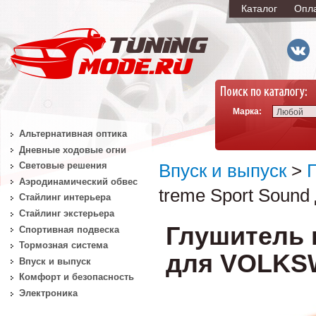
Каталог
Опл
Марка:
Любой
Альтернативная оптика
Дневные ходовые огни
Световые решения
Впуск и выпуск
>
Аэродинамический обвес
treme Sport Sound
Стайлинг интерьера
Стайлинг экстерьера
Глушитель 
Спортивная подвеска
Тормозная система
для VOLKSW
Впуск и выпуск
Комфорт и безопасность
Электроника