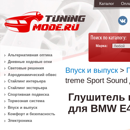
Каталог
Опл
Марка:
Любой
Альтернативная оптика
Дневные ходовые огни
Световые решения
Впуск и выпуск
>
Аэродинамический обвес
treme Sport Sound
Стайлинг интерьера
Стайлинг экстерьера
Глушитель 
Спортивная подвеска
Тормозная система
для BMW E46
Впуск и выпуск
Комфорт и безопасность
Электроника