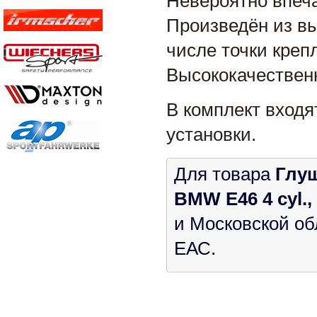
Невероятно впеч
Произведён из в
числе точки креп
Высококачествен
В комплект входя
установки.
Для товара
Глуш
BMW E46 4 cyl.,
и Московской об
ЕАС.