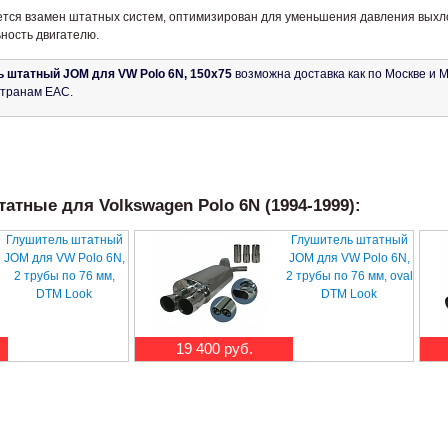
тся взамен штатных систем, оптимизирован для уменьшения давления выхлопн
ность двигателю.
 штатный JOM для VW Polo 6N, 150x75
возможна доставка как по Москве и Мо
странам ЕАС.
атные для Volkswagen Polo 6N (1994-1999):
Глушитель штатный
Глушитель штатный
JOM для VW Polo 6N,
JOM для VW Polo 6N,
2 трубы по 76 мм,
2 трубы по 76 мм, oval
DTM Look
DTM Look
19 400 руб.