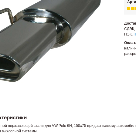
Арти
Доста
СДЭК, 
ПЭК.
П
Оплат
наличн
рассро
ктеристики
ной нержавеющей стали для VW Polo 6N, 150x75 придаст вашему автомобилю 
ы выхлопной системы.