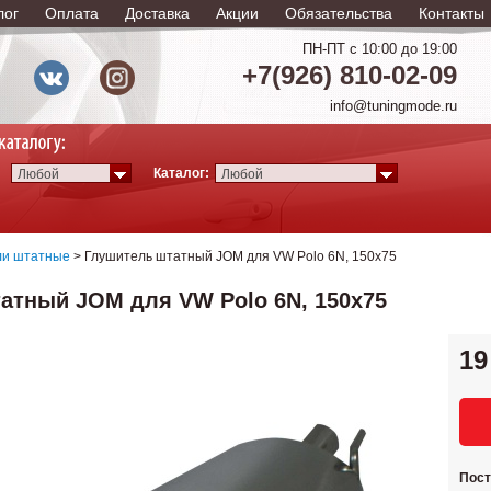
лог
Оплата
Доставка
Акции
Обязательства
Контакты
ПН-ПТ с 10:00 до 19:00
+7(926) 810-02-09
info@tuningmode.ru
Каталог:
Любой
Любой
ли штатные
> Глушитель штатный JOM для VW Polo 6N, 150x75
атный JOM для VW Polo 6N, 150x75
19
Пос