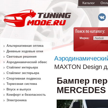
Каталог
Опл
Марка:
Любой
Альтернативная оптика
Дневные ходовые огни
Световые решения
Аэродинамически
Аэродинамический обвес
MAXTON Design дл
Стайлинг интерьера
Стайлинг экстерьера
Бампер пер
Спортивная подвеска
Тормозная система
MERCEDES Sp
Впуск и выпуск
Комфорт и безопасность
Электроника