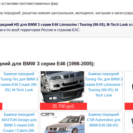
 установки противотуманных фар.
ер передний, решетка нижняя центральная, молодинги, заглушки и аксессуары
редний HD для BMW 3 серии E46 Limousine / Touring (98-05), M-Tech Look
во
ак и по всей территории России и странам ЕАС.
ний для BMW 3 серии E46 (1998-2005):
Бампер передний
Бампер передний
Tuning-Tec для BMW 3
Tuning-Tec для BMW 3
серии E46 Coupe (99-
серии E46 Limousine /
05), M-Tech Look
Touring (98-05), M-
Tech Look
35 700 руб.
Бампер передний
Бампер передний
MAXTON Design для
CSR Automotive для
BMW 3 серии E46
BMW E46 (98-05)
Coupe / Cabrio (98-