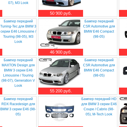
07), M3 Look
50 900 руб.
Бампер передний
Бампер передний
Tuning-Tec для BMW 3
CSR Automotive для
серии E46 Limousine /
BMW E46 Compact
Touring (98-05), M3
(98-05)
Look
46 900 руб.
Бампер передний
Бампер передний
MAXTON Design для
CSR Automotive для
BMW 3 серии E46
BMW E46 Compact
Limousine / Touring
(98-05)
(98-07), Generation V
Look
55 200 руб.
Бампер передний
Бампер передний HD
RDX Racedesign для
для BMW 3 серии E46
BMW 3 серии E46 (98-
Coupe / Cabrio (98-
05)
05), M-Tech Look