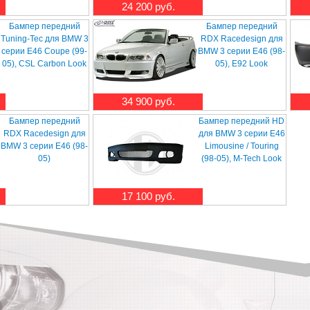
24 200 руб.
Бампер передний
Бампер передний
Tuning-Tec для BMW 3
RDX Racedesign для
серии E46 Coupe (99-
BMW 3 серии E46 (98-
05), CSL Carbon Look
05), E92 Look
34 900 руб.
Бампер передний
Бампер передний HD
RDX Racedesign для
для BMW 3 серии E46
BMW 3 серии E46 (98-
Limousine / Touring
05)
(98-05), M-Tech Look
17 100 руб.