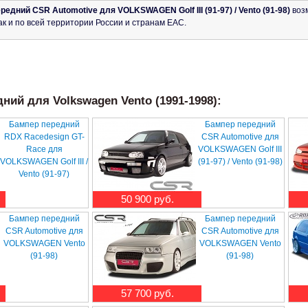
редний CSR Automotive для VOLKSWAGEN Golf III (91-97) / Vento (91-98)
возм
ак и по всей территории России и странам ЕАС.
ний для Volkswagen Vento (1991-1998):
Бампер передний
Бампер передний
RDX Racedesign GT-
CSR Automotive для
Race для
VOLKSWAGEN Golf III
VOLKSWAGEN Golf III /
(91-97) / Vento (91-98)
Vento (91-97)
50 900 руб.
Бампер передний
Бампер передний
CSR Automotive для
CSR Automotive для
VOLKSWAGEN Vento
VOLKSWAGEN Vento
(91-98)
(91-98)
57 700 руб.