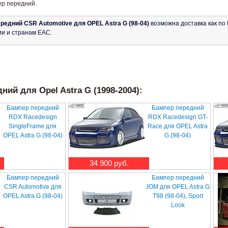
ер передний.
редний CSR Automotive для OPEL Astra G (98-04)
возможна доставка как по 
ии и странам ЕАС.
ий для Opel Astra G (1998-2004):
Бампер передний
Бампер передний
RDX Racedesign
RDX Racedesign GT-
SingleFrame для
Race для OPEL Astra
OPEL Astra G (98-04)
G (98-04)
34 900 руб.
Бампер передний
Бампер передний
CSR Automotive для
JOM для OPEL Astra G
OPEL Astra G (98-04)
T98 (98-04), Sport
Look