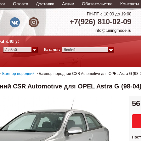
лог
Оплата
Доставка
Акции
Обязательства
Контакты
ПН-ПТ с 10:00 до 19:00
+7(926) 810-02-09
info@tuningmode.ru
Каталог:
Любой
Любой
>
Бампер передний
> Бампер передний CSR Automotive для OPEL Astra G (98-
ий CSR Automotive для OPEL Astra G (98-04
56
Пос