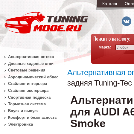
Каталог
Опл
Марка:
Любой
Альтернативная оптика
Дневные ходовые огни
Световые решения
Альтернативная о
Аэродинамический обвес
задняя Tuning-Tec
Стайлинг интерьера
Стайлинг экстерьера
Альтернати
Спортивная подвеска
Тормозная система
для AUDI A6
Впуск и выпуск
Комфорт и безопасность
Smoke
Электроника