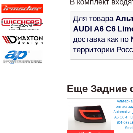
В комплект входя
Для товара
Альт
AUDI A6 C6 Limo
доставка как по 
территории Росс
Еще Задние ф
Альтерна
оптика за
Automotive
A6 C6 4F L
(04-08) 
Smo