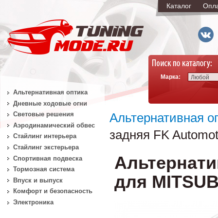
Каталог
Опл
Марка:
Любой
Альтернативная оптика
Дневные ходовые огни
Световые решения
Альтернативная о
Аэродинамический обвес
задняя FK Automot
Стайлинг интерьера
Стайлинг экстерьера
Альтернати
Спортивная подвеска
Тормозная система
для MITSUBI
Впуск и выпуск
Комфорт и безопасность
Электроника