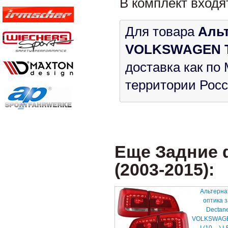
В комплект входя
Для товара
Альт
VOLKSWAGEN Tou
доставка как по 
территории Росс
Еще Задние ф
(2003-2015):
Альтерна
оптика 
Dectan
VOLKSWAGE
I (10-...)