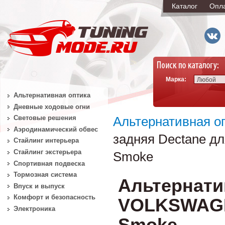
Каталог
Опл
Марка:
Любой
Альтернативная оптика
Дневные ходовые огни
Световые решения
Альтернативная о
Аэродинамический обвес
задняя Dectane д
Стайлинг интерьера
Стайлинг экстерьера
Smoke
Спортивная подвеска
Тормозная система
Альтернати
Впуск и выпуск
Комфорт и безопасность
VOLKSWAGEN
Электроника
Smoke