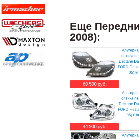
Еще Передние
2008):
Альтерна
оптика п
Dectane Da
FORD Fiesta
05) B
60 500 руб.
Альтерна
оптика п
Dectane Da
FORD Fiesta
05) Ch
44 900 руб.
Альтерна