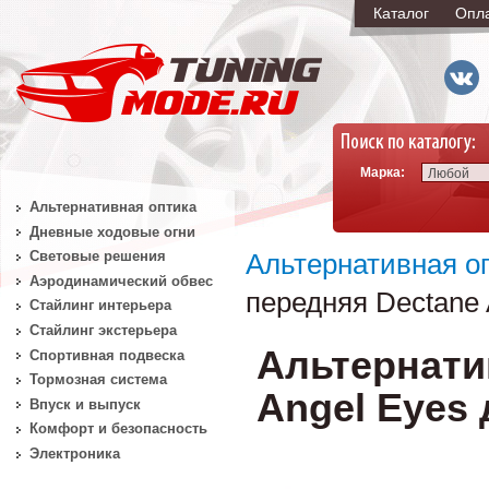
Каталог
Опл
Марка:
Любой
Альтернативная оптика
Дневные ходовые огни
Световые решения
Альтернативная о
Аэродинамический обвес
передняя Dectane 
Стайлинг интерьера
Стайлинг экстерьера
Альтернати
Спортивная подвеска
Тормозная система
Angel Eyes 
Впуск и выпуск
Комфорт и безопасность
Электроника