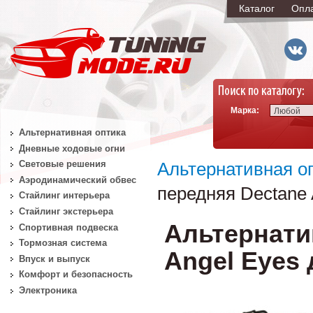
Каталог
Опл
Марка:
Любой
Альтернативная оптика
Дневные ходовые огни
Световые решения
Альтернативная о
Аэродинамический обвес
передняя Dectane 
Стайлинг интерьера
Стайлинг экстерьера
Альтернати
Спортивная подвеска
Тормозная система
Angel Eyes 
Впуск и выпуск
Комфорт и безопасность
Электроника