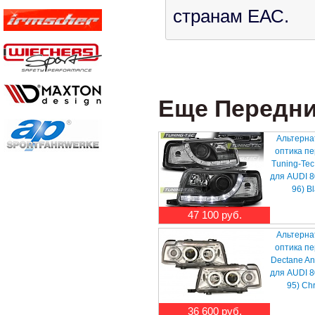
странам ЕАС.
Еще Передние
Альтерна
оптика п
Tuning-Tec
для AUDI 8
96) B
47 100 руб.
Альтерна
оптика п
Dectane An
для AUDI 8
95) Ch
36 600 руб.